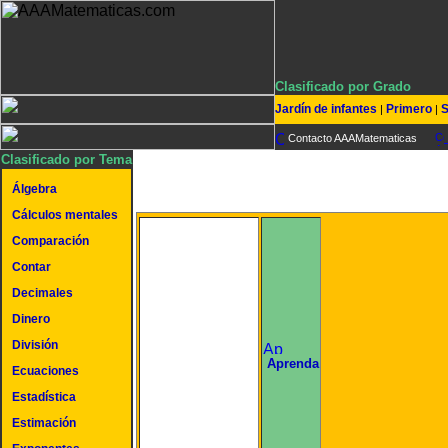
Clasificado por Grado
Jardín de infantes
Primero
S
|
|
Contacto AAAMatematicas
Clasificado por Tema
Álgebra
Cálculos mentales
Comparación
Contar
Decimales
Dinero
División
undefined
Aprenda
Ecuaciones
Estadística
Estimación