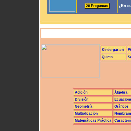
¿En cu
P
Kindergarten
Quinto
S
Adición
Álgebra
División
Ecuacion
Geometría
Gráficos
Multiplicación
Nombrami
Matemáticas Práctica
Caracterí