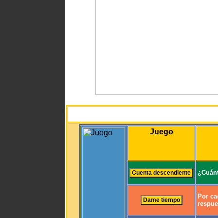
Juego
¿Cuánt
Por ca
respue