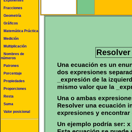
Exponentes
Fracciones
Geometría
Gráficos
Matemática Práctica
Medición
Multiplicación
Resolver
Nombres de
números
Una ecuación es un enun
Patrones
dos expresiones separad
Porcentaje
_expresión de la izquierd
Propiedades
mismo valor que la _expr
Proporciones
Resta
Una o ambas expresiones
Resolver una ecuación im
Suma
expresiones y encontrar e
Valor posicional
Un ejemplo podría ser: x 
Esta ecuación se puede 