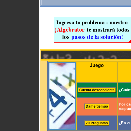
Juego
¿Cuánt
Por ca
respue
¿En cu