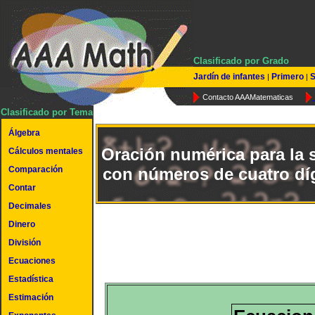
Clasificado por Grado
Jardín de infantes
Primero
S
|
|
Contacto AAAMatematicas
Clasificado por Tema
Álgebra
Oración numérica para la
Cálculos mentales
Comparación
con números de cuatro dí
Contar
Decimales
Dinero
División
Ecuaciones
Estadística
Estimación