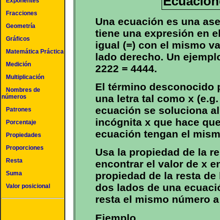
Ecuacion
Exponentes
Fracciones
Una ecuación es una as
Geometría
tiene una expresión en el
Gráficos
igual (=) con el mismo va
Matemática Práctica
lado derecho. Un ejempl
Medición
2222 = 4444.
Multiplicación
El término desconocido 
Nombres de
una letra tal como x (e.g.
números
ecuación se soluciona al 
Patrones
incógnita x que hace que
Porcentaje
ecuación tengan el mism
Propiedades
Proporciones
Usa la propiedad de la r
Resta
encontrar el valor de x 
Suma
propiedad de la resta de
dos lados de una ecuació
Valor posicional
resta el mismo número a
Ejemplo