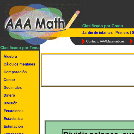
Clasificado por Grado
Jardín de infantes
Primero
S
|
|
Contacto AAAMatematicas
Clasificado por Tema
Álgebra
Dividir galones, cuartos
Cálculos mentales
Comparación
galón y pintas
Contar
Decimales
Dinero
División
Ecuaciones
Estadística
Estimación