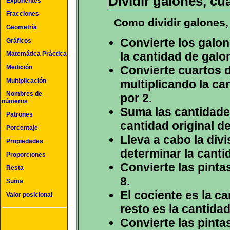
Dividir galones, cu
Exponentes
Fracciones
Como dividir galones,
Geometría
Convierte los galon
Gráficos
la cantidad de galo
Matemática Práctica
Medición
Convierte cuartos d
Multiplicación
multiplicando la ca
Nombres de
por 2.
números
Suma las cantidade
Patrones
cantidad original de
Porcentaje
Lleva a cabo la div
Propiedades
determinar la canti
Proporciones
Convierte las pinta
Resta
8.
Suma
El cociente es la ca
Valor posicional
resto es la cantidad
Convierte las pinta