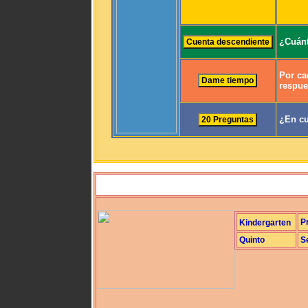
¿Cuánt
Por ca
respue
¿En cu
P
Kindergarten
Quinto
S