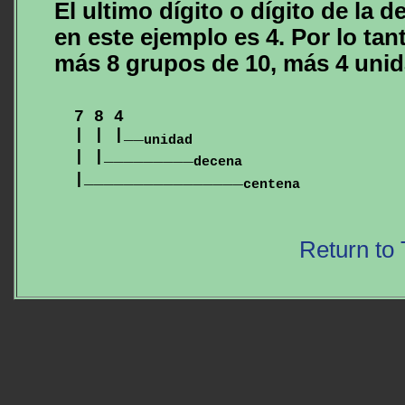
El ultimo dígito o dígito de la 
en este ejemplo es 4. Por lo tan
más 8 grupos de 10, más 4 unid
  7 8 4

  | | |__
unidad
  | |_________
decena
  |________________
centena
Return to