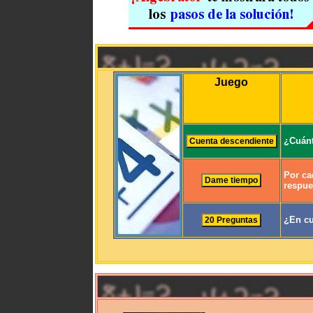
Juego
¿Cuánt
Por ca
respue
¿En cu