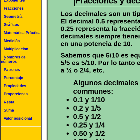
Fracciones y dec
Exponentes
Fracciones
Los decimales son un tip
Geometría
El decimal 0.5 representa
Gráficos
0.25 representa la fracci
Matemática Práctica
decimales siempre tien
Medición
en una potencia de 10.
Multiplicación
Sabemos que 5/10 es equ
Nombres de
5/5 es 5/10. Por lo tanto 
números
a ½ o 2/4, etc.
Patrones
Porcentaje
Algunos decimales 
Propiedades
communes:
Proporciones
0.1 y 1/10
Resta
0.2 y 1/5
Suma
0.5 y 1/2
Valor posicional
0.25 y 1/4
0.50 y 1/2