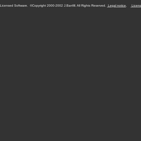
Licensed Software. ©Copyright 2000-2002 J.Banfill. All Rights Reserved.
Legal notice
,
Licens