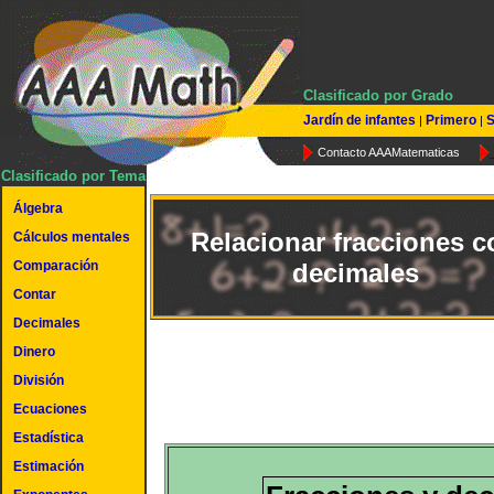
Clasificado por Grado
Jardín de infantes
Primero
S
|
|
Contacto AAAMatematicas
Clasificado por Tema
Álgebra
Relacionar fracciones c
Cálculos mentales
Comparación
decimales
Contar
Decimales
Dinero
División
Ecuaciones
Estadística
Estimación