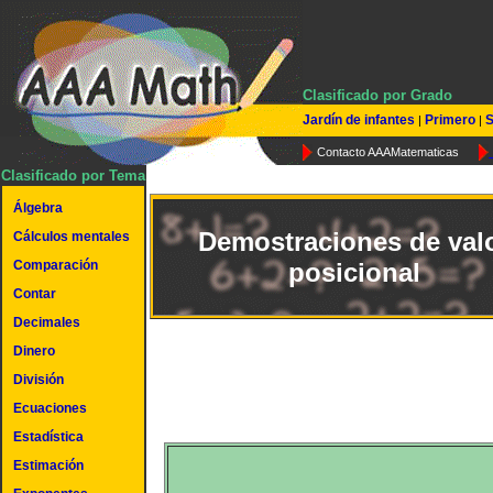
Clasificado por Grado
Jardín de infantes
Primero
S
|
|
Contacto AAAMatematicas
Clasificado por Tema
Álgebra
Demostraciones de val
Cálculos mentales
Comparación
posicional
Contar
Decimales
Dinero
División
Ecuaciones
Estadística
Estimación