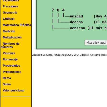
Exponentes
Fracciones
  7 8 4

Geometría
  | | |__
unidad     (Hay 4
Gráficos
  | |____
decena     (El má
Matemática Práctica
  |______
centena (El más h
Medición
Multiplicación
Nombres de
números
Patrones
Licensed Software. ©Copyright 2000-2004 J.Banfill. All Rights Res
Porcentaje
Propiedades
Proporciones
Resta
Suma
Valor posicional