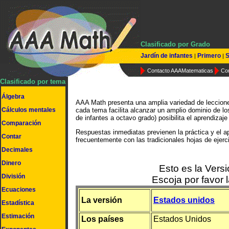
Clasificado por Grado
Jardín de infantes
Primero
S
|
|
Contacto AAAMatematicas
Co
Clasificado por tema
Álgebra
AAA Math presenta una amplia variedad de lecciones 
Cálculos mentales
cada tema facilita alcanzar un amplio dominio de l
de infantes a octavo grado) posibilita el aprendizaje
Comparación
Respuestas inmediatas previenen la práctica y el a
Contar
frecuentemente con las tradicionales hojas de ejerc
Decimales
Dinero
Esto es la Vers
División
Escoja por favor 
Ecuaciones
La versión
Estados unidos
Estadística
Estimación
Los países
Estados Unidos