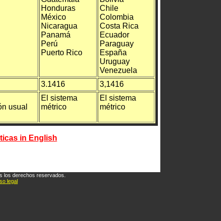
Honduras
Chile
México
Colombia
Nicaragua
Costa Rica
Panamá
Ecuador
Perú
Paraguay
Puerto Rico
España
Uruguay
Venezuela
3.1416
3,1416
El sistema
El sistema
ón usual
métrico
métrico
cas in English
os los derechos reservados.
so legal