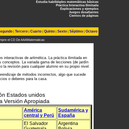
Estudia habilidades matemáticas básicas
Práctica Interactiva Ilimitada
Explicaciones y ejemplos
Juegos desafiantes
Cientos de páginas
egundo
Tercero
Cuarto
Quinto
Sexto
Séptimo
Octavo
|
|
|
|
|
|
mpre el CD De AAAMatematicas
interactivas de aritmética. La práctica ilimitada en
os conceptos. La variada gama de lecciones (de jardín
 o la revisión para cualquier alumno en su propio nivel.
prendizaje de métodos incorrectos, algo que sucede
icios o deberes para la casa.
ión Estados unidos
la Versión Apropiada
América
Sudamérica y
central y Perú
España
El Salvador
Argentina
Guatemala
Bolivia