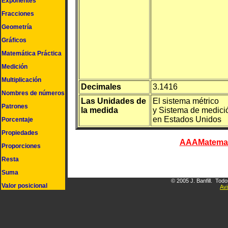
Exponentes
Fracciones
Geometría
Gráficos
Matemática Práctica
Medición
Multiplicación
Decimales
3.1416
Nombres de números
Las Unidades de
El sistema métrico
Patrones
la medida
y Sistema de medici
en Estados Unidos
Porcentaje
Propiedades
AAAMatemati
Proporciones
Resta
Suma
© 2005 J. Banfill. Tod
Valor posicional
Avi