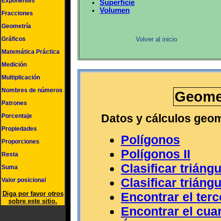
Exponentes
Superficie
Volumen
Fracciones
Geometría
Gráficos
Volver al inicio
Matemática Práctica
Medición
Multiplicación
Nombres de números
Geomet
Patrones
Datos y cálculos geo
Porcentaje
Propiedades
Polígonos
Proporciones
Polígonos II
Resta
Clasificar trián
Suma
Clasificar trián
Valor posicional
Encontrar el terc
Diga por favor otros
sobre este sitio.
Encontrar el cua