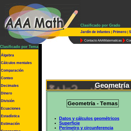
Clasificado por Grado
Jardín de infantes
Primero
S
|
|
Contacto AAAMatematicas
Co
Clasificado por Tema
Álgebra
Cálculos mentales
Comparación
Conteo
Geometría 
Decimales
Dinero
División
Geometría - Temas
Ecuaciones
Estadística
Datos y cálculos geométricos
Superficie
Estimación
Perímetro y circunferencia