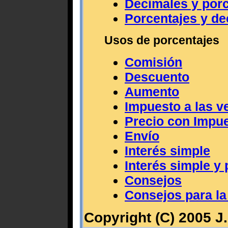
Decimales y por
Porcentajes y de
Usos de porcentajes
Comisión
Descuento
Aumento
Impuesto a las v
Precio con Impue
Envío
Interés simple
Interés simple y 
Consejos
Consejos para la
Copyright (C) 2005 J.