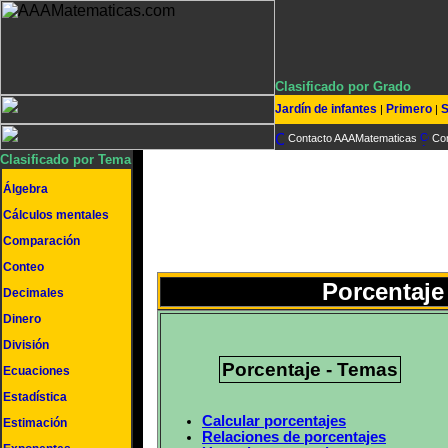
Clasificado por Grado
Jardín de infantes
Primero
S
|
|
Contacto AAAMatematicas
Co
Clasificado por Tema
Álgebra
Cálculos mentales
Comparación
Conteo
Porcentaje
Decimales
Dinero
División
Porcentaje - Temas
Ecuaciones
Estadística
Calcular porcentajes
Estimación
Relaciones de porcentajes