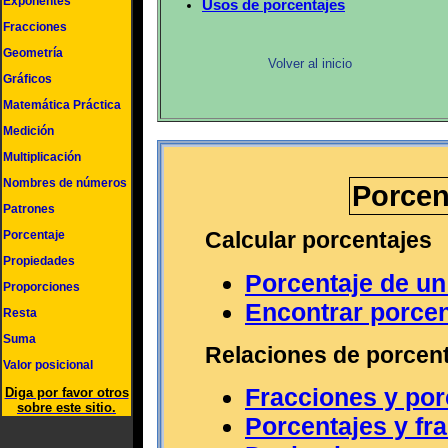
Exponentes
Usos de porcentajes
Fracciones
Geometría
Volver al inicio
Gráficos
Matemática Práctica
Medición
Multiplicación
Nombres de números
Porcen
Patrones
Calcular porcentajes
Porcentaje
Propiedades
Porcentaje de u
Proporciones
Encontrar porcen
Resta
Suma
Relaciones de porcen
Valor posicional
Fracciones y por
Diga por favor otros
sobre este sitio.
Porcentajes y fr